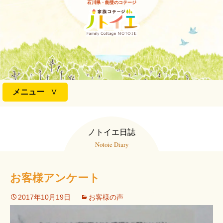
石川県・能登のコテージ
コ
メニュー
ン
テ
ン
ノトイエ日誌
ツ
Notoie Diary
へ
ス
キ
お客様アンケート
ッ
プ
2017年10月19日
お客様の声