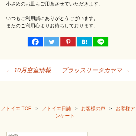
小さめのお皿もご用意させていただきます。
いつもご利用誠にありがとうございます。
またのご利用心よりお待ちしております。
投
←
10月空室情報
ブラッスリータカヤマ
→
稿
ナ
ビ
ノトイエ TOP
ノトイエ日誌
お客様の声
お客様ア
ンケート
ゲ
ー
検