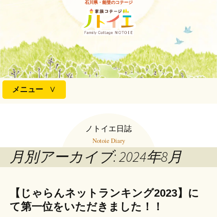
石川県・能登のコテージ
コ
メニュー
ン
テ
ン
ノトイエ日誌
ツ
Notoie Diary
へ
月別アーカイブ: 2024年8月
ス
キ
ッ
プ
【じゃらんネットランキング2023】に
て第一位をいただきました！！