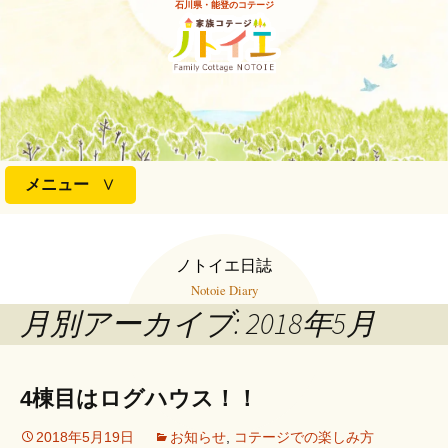
石川県・能登のコテージ
コ
メニュー
ン
テ
ン
ノトイエ日誌
ツ
Notoie Diary
へ
月別アーカイブ: 2018年5月
ス
キ
ッ
プ
4棟目はログハウス！！
2018年5月19日
お知らせ
,
コテージでの楽しみ方