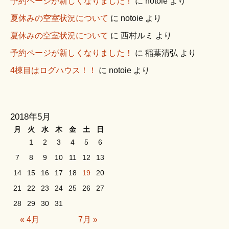
予約ページが新しくなりました！
に
notoie
より
夏休みの空室状況について
に
notoie
より
夏休みの空室状況について
に
西村ルミ
より
予約ページが新しくなりました！
に
稲葉清弘
より
4棟目はログハウス！！
に
notoie
より
2018年5月
月
火
水
木
金
土
日
1
2
3
4
5
6
7
8
9
10
11
12
13
14
15
16
17
18
19
20
21
22
23
24
25
26
27
28
29
30
31
« 4月
7月 »