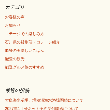
ン
カテゴリー
お客様の声
お知らせ
コテージでの楽しみ方
石川県の貸別荘・コテージ紹介
能登の美味しいごはん
能登の観光
能登グルメ旅のすすめ
最近の投稿
大島海水浴場、増穂浦海水浴場閉鎖について
2027年1月分ネット予約受付開始について