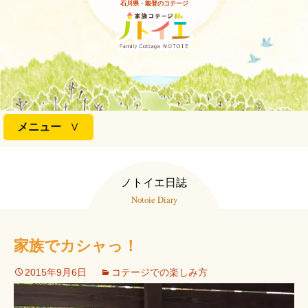
石川県・能登のコテージ
コ
メニュー
ン
テ
ン
ノトイエ日誌
ツ
Notoie Diary
へ
ス
キ
家族でカシャっ！
ッ
プ
2015年9月6日
コテージでの楽しみ方