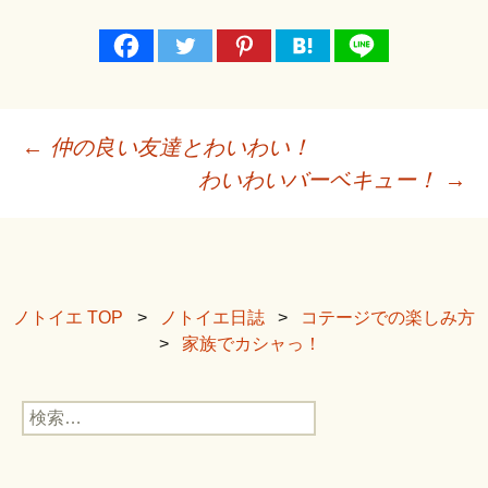
投
←
仲の良い友達とわいわい！
わいわいバーベキュー！
→
稿
ナ
ビ
ゲ
ノトイエ TOP
ノトイエ日誌
コテージでの楽しみ方
家族でカシャっ！
ー
シ
検
索:
ョ