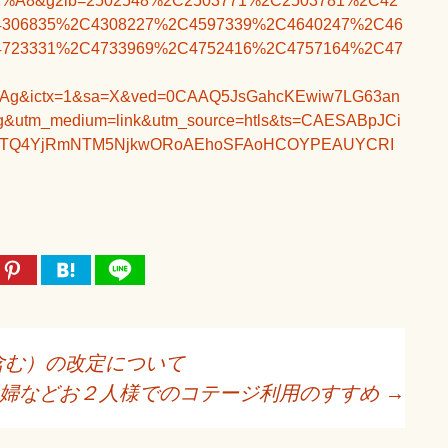
8&g2lb=2502548%2C2503771%2C2503781%2C42
4306835%2C4308227%2C4597339%2C4640247%2C46
4723331%2C4733969%2C4752416%2C4757164%2C47
ABAg&ictx=1&sa=X&ved=0CAAQ5JsGahcKEwiw7LG63an
utm_medium=link&utm_source=htls&ts=CAESABpJCi
hMTQ4YjRmNTM5NjkwORoAEhoSFAoHCOYPEAUYCRI
含む）の改定について
夫婦などお２人様でのコテージ利用のすすめ
→