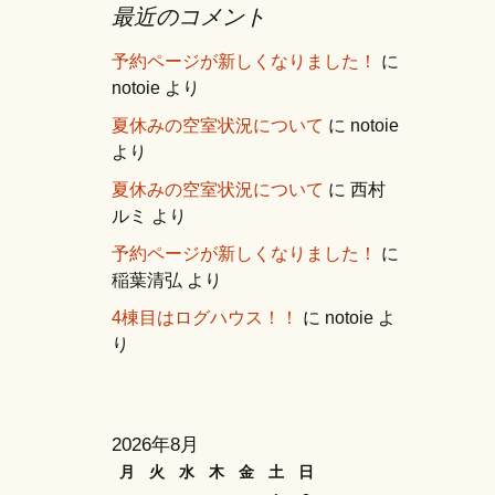
最近のコメント
予約ページが新しくなりました！
に
notoie
より
夏休みの空室状況について
に
notoie
より
夏休みの空室状況について
に
西村
ルミ
より
予約ページが新しくなりました！
に
稲葉清弘
より
4棟目はログハウス！！
に
notoie
よ
り
2026年8月
月
火
水
木
金
土
日