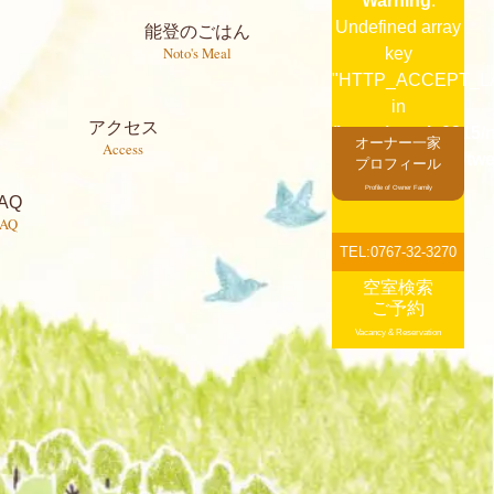
Warning
:
Undefined array
能登のごはん
Noto's Meal
key
"HTTP_ACCEPT_L
in
アクセス
/home/notoie0315/n
オーナー一家
Access
content/themes/twe
プロフィール
on line
130
Profile of Owner Family
AQ
FAQ
TEL:0767-32-3270
空室検索
ご予約
Vacancy & Reservation