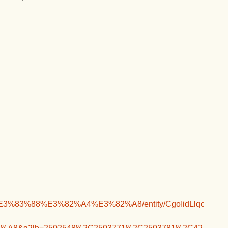
8E%E3%83%88%E3%82%A4%E3%82%A8/entity/CgoIidLlqc