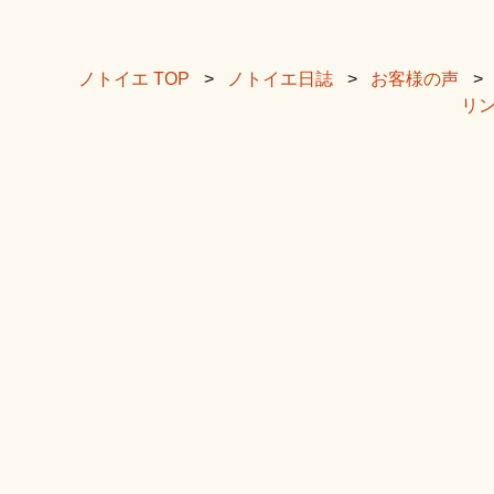
ビ
ゲ
ノトイエ TOP
ノトイエ日誌
お客様の声
リ
ー
シ
ョ
ン