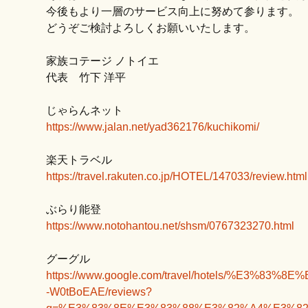
今後もより一層のサービス向上に努めて参ります。
どうぞご検討よろしくお願いいたします。
家族コテージ ノトイエ
代表 竹下 洋平
じゃらんネット
https://www.jalan.net/yad362176/kuchikomi/
楽天トラベル
https://travel.rakuten.co.jp/HOTEL/147033/review.html
ぶらり能登
https://www.notohantou.net/shsm/0767323270.html
グーグル
https://www.google.com/travel/hotels/%E3%83%
-W0tBoEAE/reviews?