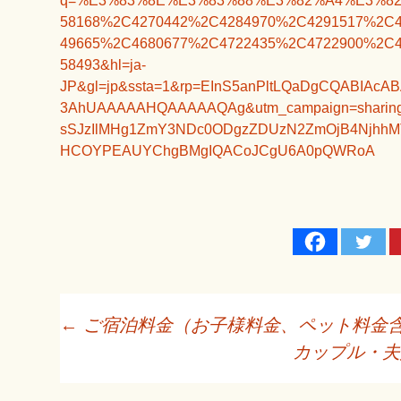
q=%E3%83%8E%E3%83%88%E3%82%A4%E3%82%A
58168%2C4270442%2C4284970%2C4291517%2C
49665%2C4680677%2C4722435%2C4722900%2C
58493&hl=ja-
JP&gl=jp&ssta=1&rp=EInS5anPltLQaDgCQABIAc
3AhUAAAAAHQAAAAAQAg&utm_campaign=sharing&
sSJzIlMHg1ZmY3NDc0ODgzZDUzN2ZmOjB4Njh
HCOYPEAUYChgBMgIQACoJCgU6A0pQWRoA
投
←
ご宿泊料金（お子様料金、ペット料金
カップル・
稿
ナ